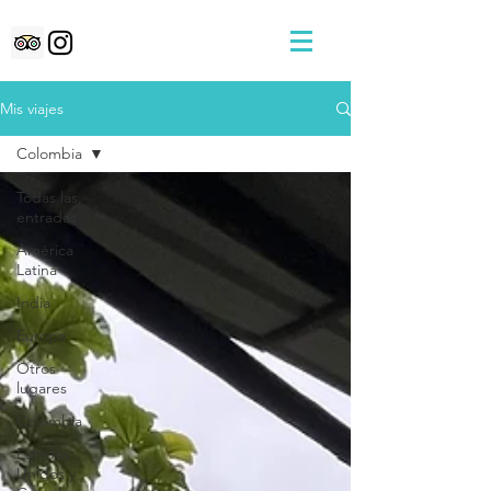
Mis viajes
Colombia
Todas las
entradas
América
Latina
India
Europa
Otros
lugares
Colombia
Estados
Unidos y