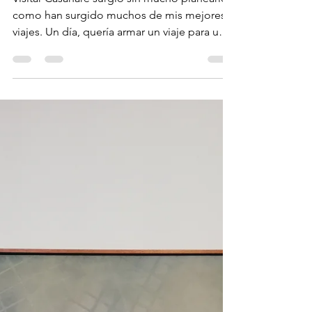
Diana Milena Lopez Avila
Oct 11, 2019
2 min read
Casanare: un destino de
paisajes maravillosos
Visitar Casanare surgió sin mucho planearlo,
como han surgido muchos de mis mejores
viajes. Un día, quería armar un viaje para un
fin de...