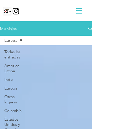
Mis viajes
Europa
Todas las
entradas
América
Latina
India
Europa
Otros
lugares
Colombia
Estados
Unidos y