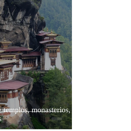
e templos, monasterios,
s