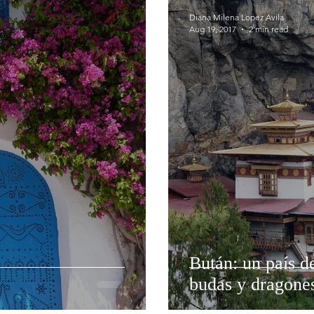
Diana Milena Lopez Avila
Aug 19, 2017
2 min read
Bután: un país d
budas y dragone