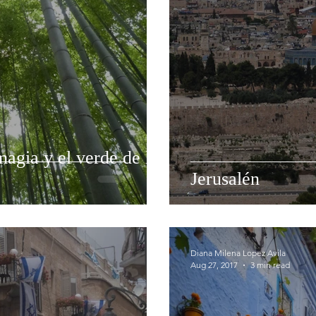
magia y el verde de los
Jerusalén
Diana Milena Lopez Avila
Aug 27, 2017
3 min read