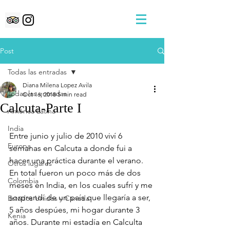
Post
Todas las entradas
Diana Milena Lopez Avila
Todas las entradas
Oct 16, 2018
5 min read
Calcuta-Parte I
América Latina
India
Entre junio y julio de 2010 viví 6 
Europa
semanas en Calcuta a donde fui a 
hacer una práctica durante el verano. 
Otros lugares
En total fueron un poco más de dos 
Colombia
meses en India, en los cuales sufrí y me 
sorprendí de un país que llegaría a ser, 
Estados Unidos y Canada
5 años despúes, mi hogar durante 3 
Kenia
años. Durante mi estadía en Calculta 