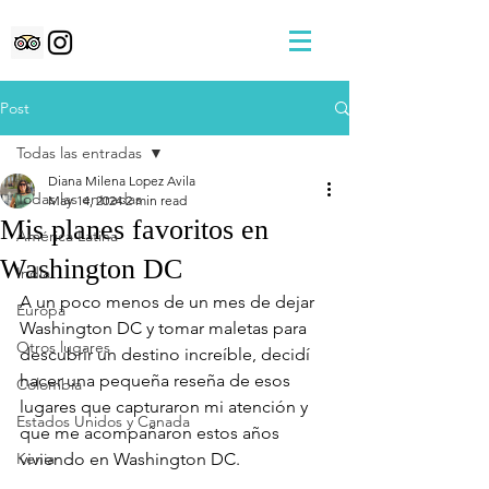
Post
Todas las entradas
Diana Milena Lopez Avila
Todas las entradas
May 14, 2024
2 min read
Mis planes favoritos en
América Latina
Washington DC
India
A un poco menos de un mes de dejar 
Europa
Washington DC y tomar maletas para 
Otros lugares
descubrir un destino increíble, decidí 
hacer una pequeña reseña de esos 
Colombia
lugares que capturaron mi atención y 
Estados Unidos y Canada
que me acompañaron estos años 
Kenia
viviendo en Washington DC.