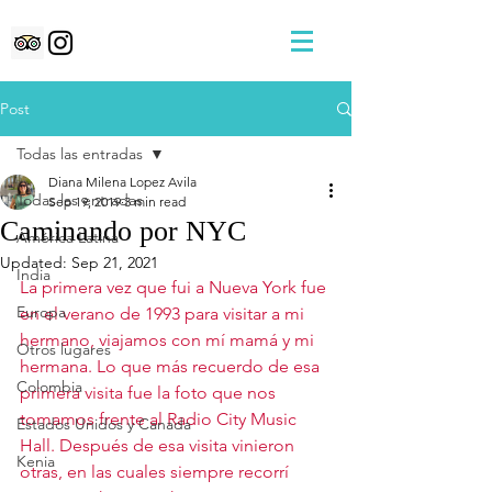
Post
Todas las entradas
Diana Milena Lopez Avila
Todas las entradas
Sep 19, 2019
3 min read
Caminando por NYC
América Latina
Updated:
Sep 21, 2021
India
La primera vez que fui a Nueva York fue 
Europa
en el verano de 1993 para visitar a mi 
hermano, viajamos con mí mamá y mi 
Otros lugares
hermana. Lo que más recuerdo de esa 
Colombia
primera visita fue la foto que nos 
tomamos frente al Radio City Music 
Estados Unidos y Canada
Hall. Después de esa visita vinieron 
Kenia
otras, en las cuales siempre recorrí 