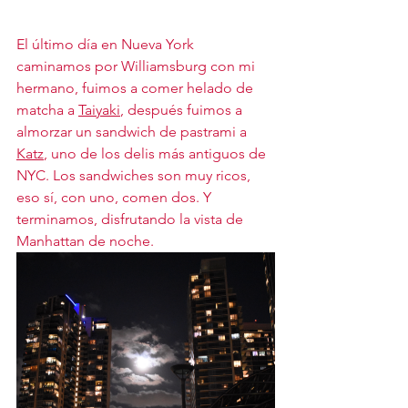
El último día en Nueva York 
caminamos por Williamsburg con mi 
hermano, fuimos a comer helado de 
matcha a 
Taiyaki
, después fuimos a 
almorzar un sandwich de pastrami a 
Katz
, uno de los delis más antiguos de 
NYC. Los sandwiches son muy ricos, 
eso sí, con uno, comen dos. Y 
terminamos, disfrutando la vista de 
Manhattan de noche.