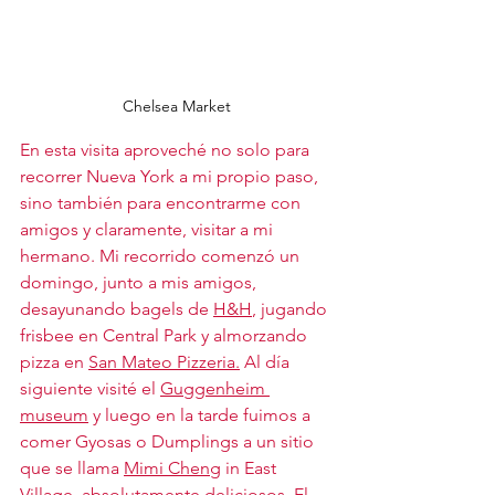
Chelsea Market
En esta visita aproveché no solo para 
recorrer Nueva York a mi propio paso, 
sino también para encontrarme con 
amigos y claramente, visitar a mi 
hermano. Mi recorrido comenzó un 
domingo, junto a mis amigos, 
desayunando bagels de 
H&H
, jugando 
frisbee en Central Park y almorzando 
pizza en 
San Mateo Pizzeria
.
 Al día 
siguiente visité el 
Guggenheim 
museum
 y luego en la tarde fuimos a 
comer Gyosas o Dumplings a un sitio 
que se llama 
Mimi Cheng
 in East 
Village, absolutamente deliciosos. El 