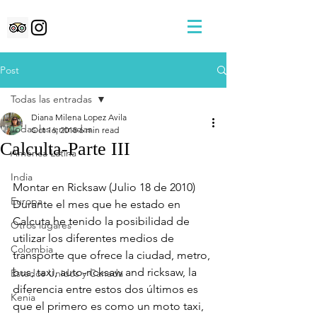
Post
Todas las entradas
Diana Milena Lopez Avila
Todas las entradas
Oct 16, 2018
6 min read
Calculta-Parte III
América Latina
India
Montar en Ricksaw (Julio 18 de 2010)
Europa
Durante el mes que he estado en 
Calcuta he tenido la posibilidad de 
Otros lugares
utilizar los diferentes medios de 
Colombia
transporte que ofrece la ciudad, metro, 
bus, taxi, auto-ricksaw and ricksaw, la 
Estados Unidos y Canada
diferencia entre estos dos últimos es 
Kenia
que el primero es como un moto taxi, 