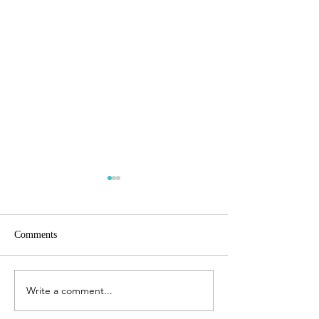
Comments
Gorilas!!!!
Entre elefantes
Write a comment...