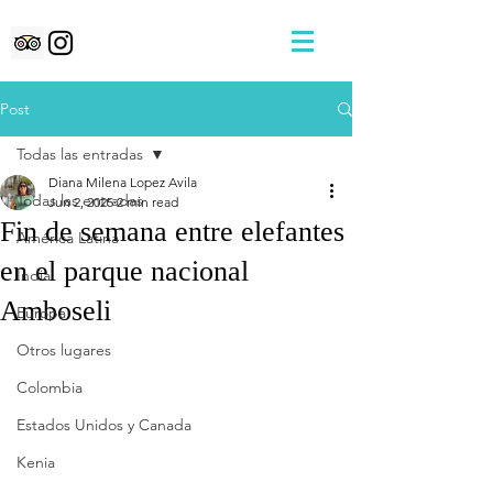
Post
Todas las entradas
Diana Milena Lopez Avila
Todas las entradas
Jun 2, 2025
2 min read
Fin de semana entre elefantes
América Latina
en el parque nacional
India
Amboseli
Europa
Otros lugares
Colombia
Estados Unidos y Canada
Kenia