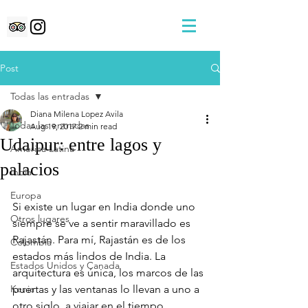
Post
Todas las entradas
Diana Milena Lopez Avila
Todas las entradas
Aug 19, 2017
2 min read
Udaipur: entre lagos y
América Latina
palacios
India
Europa
Si existe un lugar en India donde uno 
Otros lugares
siempre se ve a sentir maravillado es 
Rajastán. Para mí, Rajastán es de los 
Colombia
estados más lindos de India. La 
Estados Unidos y Canada
arquitectura es única, los marcos de las 
Kenia
puertas y las ventanas lo llevan a uno a 
otro siglo, a viajar en el tiempo. 