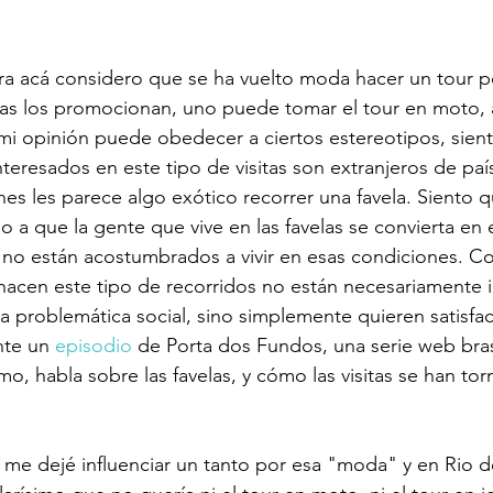
a acá considero que se ha vuelto moda hacer un tour po
ias los promocionan, uno puede tomar el tour en moto, 
i opinión puede obedecer a ciertos estereotipos, sient
nteresados en este tipo de visitas son extranjeros de paí
nes les parece algo exótico recorrer una favela. Siento q
o a que la gente que vive en las favelas se convierta en 
 no están acostumbrados a vivir en esas condiciones. C
acen este tipo de recorridos no están necesariamente 
a problemática social, sino simplemente quieren satisfac
nte un 
episodio
 de Porta dos Fundos, una serie web bras
, habla sobre las favelas, y cómo las visitas se han tor
me dejé influenciar un tanto por esa "moda" y en Rio dec