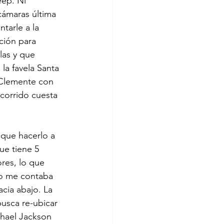
eep. Ni 
cámaras última 
tarle a la 
ción para 
las y que 
la favela Santa 
o Clemente con 
corrido cuesta 
 que hacerlo a 
ue tiene 5 
res, lo que 
do me contaba 
acia abajo. La 
busca re-ubicar 
chael Jackson 