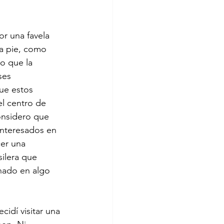
r una favela 
a pie, como 
o que la 
ses 
ue estos 
el centro de 
onsidero que 
interesados en 
er una 
ilera que 
nado en algo 
idí visitar una 