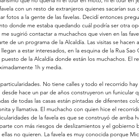
clarísimo que no quería ni el tour en moto, ni el tour en j
favela con un resto de extranjeros quienes sacarían sus 
r fotos a la gente de las favelas. Decidí entonces pregun
nto donde me estaba quedando cuál podría ser otra op
lla me sugirió contactar a muchachos que viven en las fave
te de un programa de la Alcaldía. Las visitas se hacen a 
z llegan a estar interesados, en la esquina de la Rua Sa
 puesto de la Alcaldía donde están los muchachos. El re
oximadamente 1h y media.
s particularidades. No tiene calles y todo el recorrido hay
s, desde hace un par de años construyeron un funicular q
adas de todas las casas están pintadas de diferentes colo
onita y llamativa. El muchacho con quien hice el recorri
icularidades de la favela es que se construyó de arriba h
a parte con más riesgos de deslizamientos y el gobierno 
ro ellas no quieren. La favela es muy conocida porque Mi