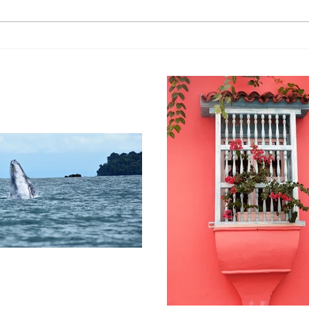
Isabela-Puerto Rico
Entre
color