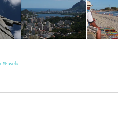
o
#Favela