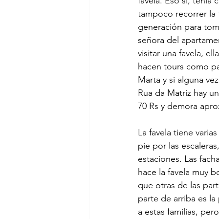
favela. Eso sí, tenía 
tampoco recorrer la 
generación para toma
señora del apartame
visitar una favela, e
hacen tours como par
Marta y si alguna ve
Rua da Matriz hay un
70 Rs y demora apr
La favela tiene varia
pie por las escalera
estaciones. Las fach
hace la favela muy b
que otras de las part
parte de arriba es l
a estas familias, pe