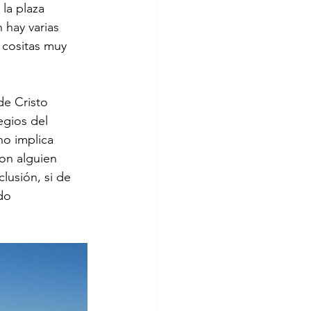
la plaza 
 hay varias 
 cositas muy 
de Cristo 
egios del 
no implica 
on alguien 
lusión, si de 
do 