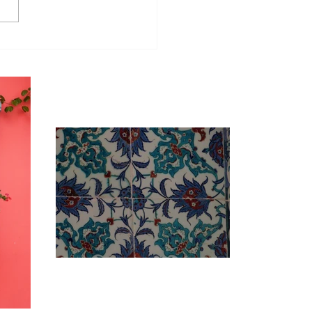
 playa, tacos y lindos
es