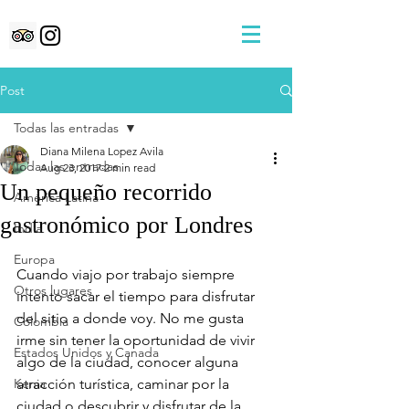
Post
Todas las entradas
Diana Milena Lopez Avila
Todas las entradas
Aug 23, 2017
2 min read
Un pequeño recorrido
América Latina
gastronómico por Londres
India
Europa
Cuando viajo por trabajo siempre 
Otros lugares
intento sacar el tiempo para disfrutar 
del sitio a donde voy. No me gusta 
Colombia
irme sin tener la oportunidad de vivir 
Estados Unidos y Canada
algo de la ciudad, conocer alguna 
Kenia
atracción turística, caminar por la 
ciudad o descubrir y disfrutar de la 